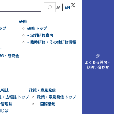
X
JA
EN
研修
ップ
研修 トップ
– 定例研修案内
– 臨時研修・その他研修情報
ー
WG・研究会
A
Q
よくある質問・
お問い合わせ
広報誌
政策・意見発信
誌・広報誌 トップ
政策・意見発信 トップ
財管理誌
– 国際活動
刊じぱ