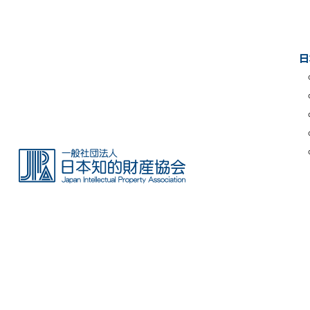
Skip
to
the
日
content