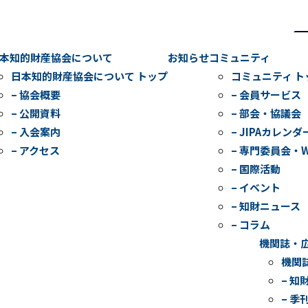
検
索
本知的財産協会について
お知らせ
コミュニティ
日本知的財産協会について トップ
コミュニティ ト
– 協会概要
– 会員サービス
– 公開資料
– 部会・協議会
– 入会案内
– JIPAカレンダ
– アクセス
– 専門委員会・
– 国際活動
– イベント
– 知財ニュース
– コラム
機関誌・
機関
– 知
– 季