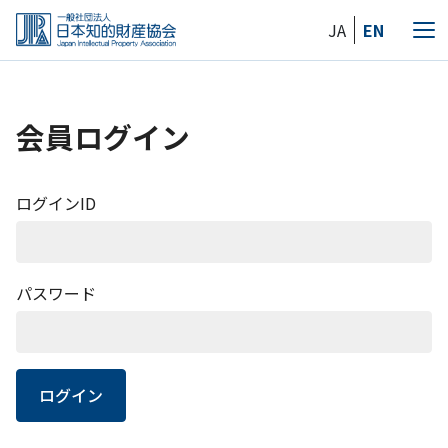
Skip
JA
EN
to
メ
the
ニ
content
ュ
ー
会員ログイン
ログインID
パスワード
ログイン