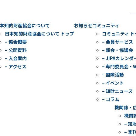
検
索
本知的財産協会について
お知らせ
コミュニティ
日本知的財産協会について トップ
コミュニティ ト
– 協会概要
– 会員サービス
– 公開資料
– 部会・協議会
– 入会案内
– JIPAカレンダ
– アクセス
– 専門委員会・
– 国際活動
– イベント
– 知財ニュース
– コラム
機関誌・
機関
– 知
– 季