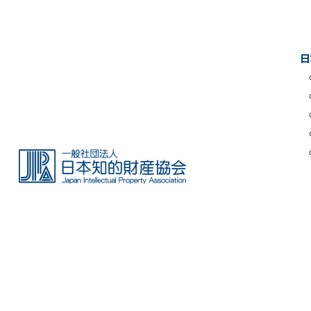
Skip
to
the
日
content