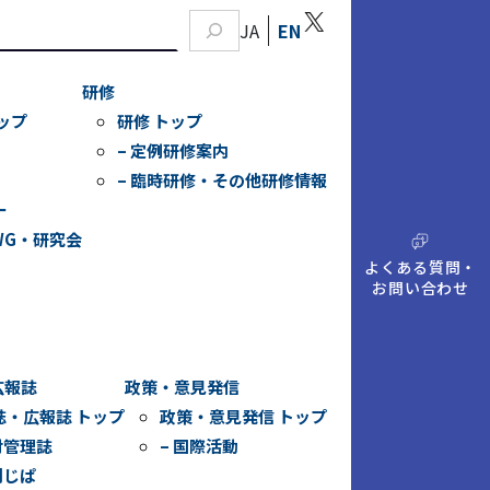
X
JA
EN
研修
ップ
研修 トップ
– 定例研修案内
– 臨時研修・その他研修情報
ー
WG・研究会
A
Q
よくある質問・
お問い合わせ
広報誌
政策・意見発信
誌・広報誌 トップ
政策・意見発信 トップ
財管理誌
– 国際活動
刊じぱ