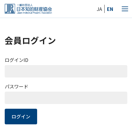
Skip
JA
EN
to
メ
the
ニ
content
ュ
ー
会員ログイン
ログインID
パスワード
ログイン