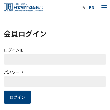
Skip
JA
EN
to
メ
the
ニ
content
ュ
ー
会員ログイン
ログインID
パスワード
ログイン