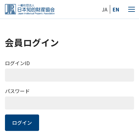
Skip
JA
EN
to
メ
the
ニ
content
ュ
ー
会員ログイン
ログインID
パスワード
ログイン