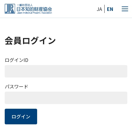
Skip
JA
EN
to
メ
the
ニ
content
ュ
ー
会員ログイン
ログインID
パスワード
ログイン