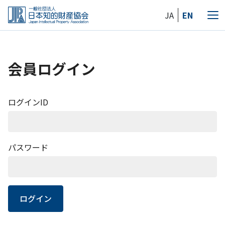
Skip
JA
EN
to
メ
the
ニ
content
ュ
ー
会員ログイン
ログインID
パスワード
ログイン