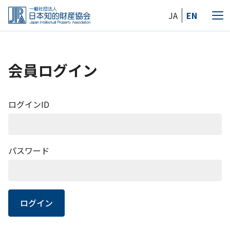
Skip
JA
EN
to
メ
the
ニ
content
ュ
ー
会員ログイン
ログインID
パスワード
ログイン