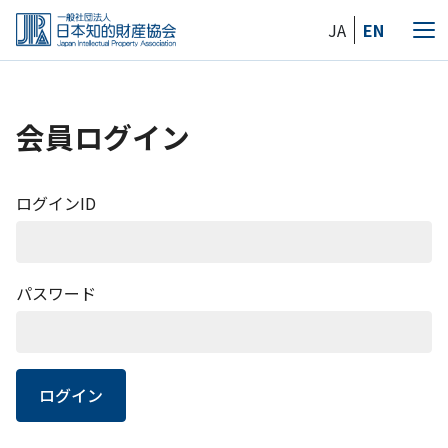
Skip
JA
EN
to
メ
the
ニ
content
ュ
ー
会員ログイン
ログインID
パスワード
ログイン