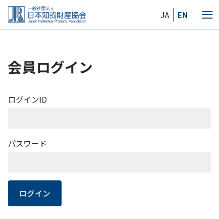
Skip
JA
EN
to
メ
the
ニ
content
ュ
ー
会員ログイン
ログインID
パスワード
ログイン