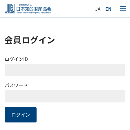
Skip
JA
EN
to
メ
the
ニ
content
ュ
ー
会員ログイン
ログインID
パスワード
ログイン