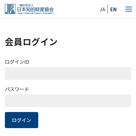
Skip
JA
EN
to
メ
the
ニ
content
ュ
ー
会員ログイン
ログインID
パスワード
ログイン