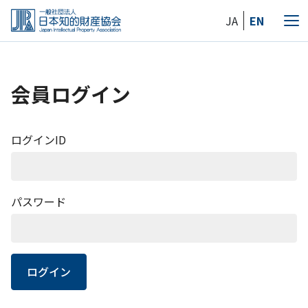
Skip
JA
EN
to
メ
the
ニ
content
ュ
ー
会員ログイン
ログインID
パスワード
ログイン