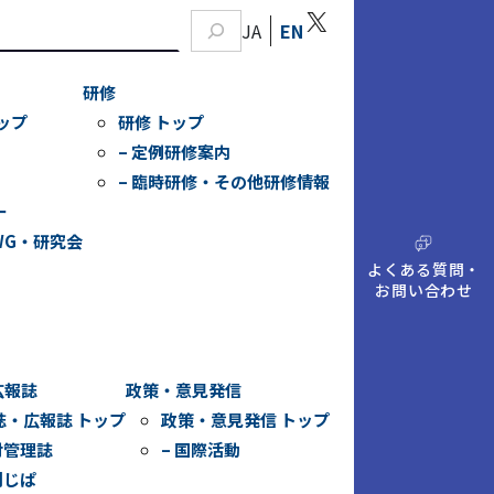
X
JA
EN
研修
ップ
研修 トップ
– 定例研修案内
– 臨時研修・その他研修情報
ー
WG・研究会
A
Q
よくある質問・
お問い合わせ
広報誌
政策・意見発信
誌・広報誌 トップ
政策・意見発信 トップ
財管理誌
– 国際活動
刊じぱ