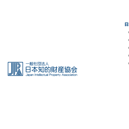
Skip
to
the
日
content