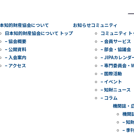
検
索
本知的財産協会について
お知らせ
コミュニティ
日本知的財産協会について トップ
コミュニティ ト
– 協会概要
– 会員サービス
– 公開資料
– 部会・協議会
– 入会案内
– JIPAカレンダ
– アクセス
– 専門委員会・
– 国際活動
– イベント
– 知財ニュース
– コラム
機関誌・
機関
– 知
– 季