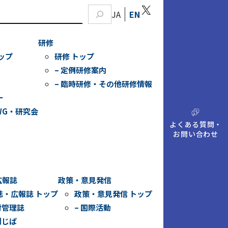
X
JA
EN
研修
ップ
研修 トップ
– 定例研修案内
– 臨時研修・その他研修情報
ー
WG・研究会
A
Q
よくある質問・
お問い合わせ
広報誌
政策・意見発信
誌・広報誌 トップ
政策・意見発信 トップ
財管理誌
– 国際活動
刊じぱ