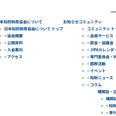
検
索
本知的財産協会について
お知らせ
コミュニティ
日本知的財産協会について トップ
コミュニティ ト
– 協会概要
– 会員サービス
– 公開資料
– 部会・協議会
– 入会案内
– JIPAカレンダ
– アクセス
– 専門委員会・
– 国際活動
– イベント
– 知財ニュース
– コラム
機関誌・
機関
– 知
– 季