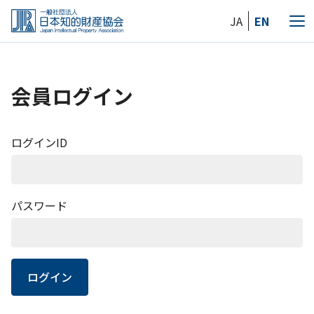
Skip
JA
EN
to
メ
the
ニ
content
ュ
ー
会員ログイン
ログインID
パスワード
ログイン