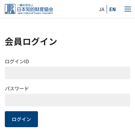
Skip
JA
EN
to
メ
the
ニ
content
ュ
ー
会員ログイン
ログインID
パスワード
ログイン