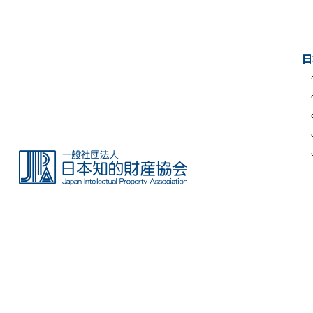
Skip
to
the
日
content