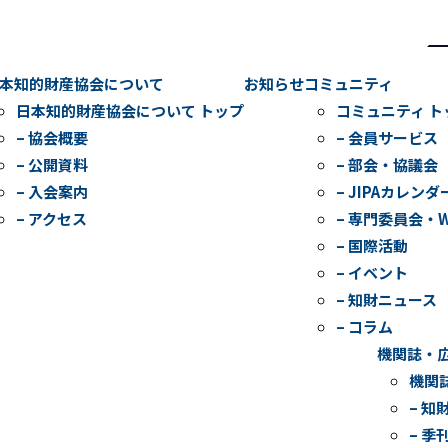
検
索
本知的財産協会について
お知らせ
コミュニティ
日本知的財産協会について トップ
コミュニティ ト
– 協会概要
– 会員サービス
– 公開資料
– 部会・協議会
– 入会案内
– JIPAカレンダ
– アクセス
– 専門委員会・
– 国際活動
– イベント
– 知財ニュース
– コラム
機関誌・
機関
– 知
– 季