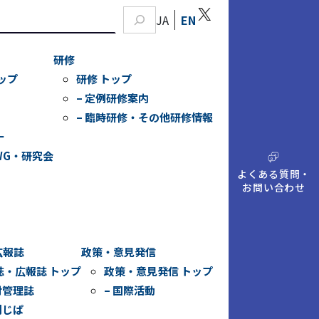
X
JA
EN
研修
ップ
研修 トップ
– 定例研修案内
– 臨時研修・その他研修情報
ー
WG・研究会
A
Q
よくある質問・
お問い合わせ
広報誌
政策・意見発信
誌・広報誌 トップ
政策・意見発信 トップ
財管理誌
– 国際活動
刊じぱ