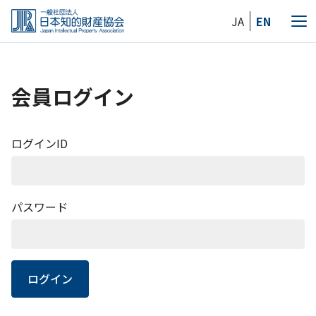
Skip
JA
EN
to
メ
the
ニ
content
ュ
ー
会員ログイン
ログインID
パスワード
ログイン