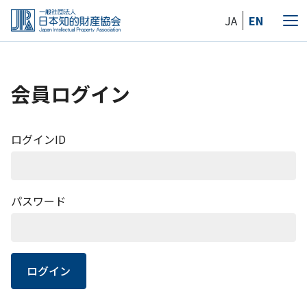
Skip
JA
EN
to
メ
the
ニ
content
ュ
ー
会員ログイン
ログインID
パスワード
ログイン