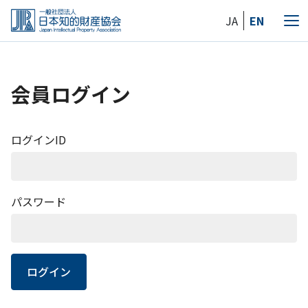
Skip
JA
EN
to
メ
the
ニ
content
ュ
ー
会員ログイン
ログインID
パスワード
ログイン