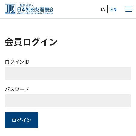
Skip
JA
EN
to
メ
the
ニ
content
ュ
ー
会員ログイン
ログインID
パスワード
ログイン