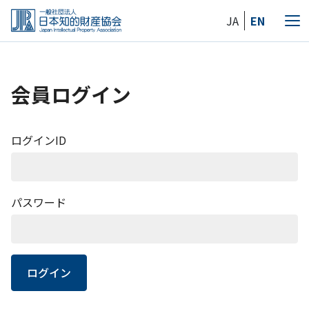
Skip
JA
EN
to
メ
the
ニ
content
ュ
ー
会員ログイン
ログインID
パスワード
ログイン