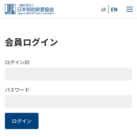
Skip
JA
EN
to
メ
the
ニ
content
ュ
ー
会員ログイン
ログインID
パスワード
ログイン