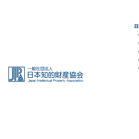
Skip
to
the
日
content