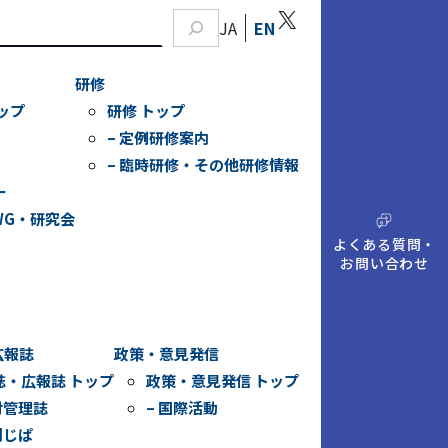
X
JA
EN
研修
ップ
研修 トップ
– 定例研修案内
– 臨時研修・その他研修情報
ー
WG・研究会
A
Q
よくある質問・
お問い合わせ
広報誌
政策・意見発信
誌・広報誌 トップ
政策・意見発信 トップ
財管理誌
– 国際活動
刊じぱ