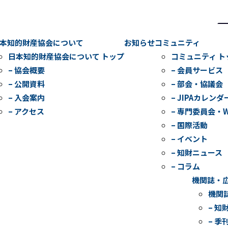
検
索
本知的財産協会について
お知らせ
コミュニティ
日本知的財産協会について トップ
コミュニティ ト
– 協会概要
– 会員サービス
– 公開資料
– 部会・協議会
– 入会案内
– JIPAカレンダ
– アクセス
– 専門委員会・
– 国際活動
– イベント
– 知財ニュース
– コラム
機関誌・
機関
– 知
– 季