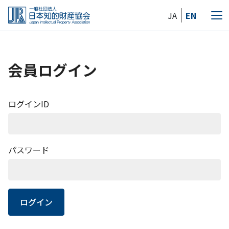
Skip
JA
EN
to
メ
the
ニ
content
ュ
ー
会員ログイン
ログインID
パスワード
ログイン