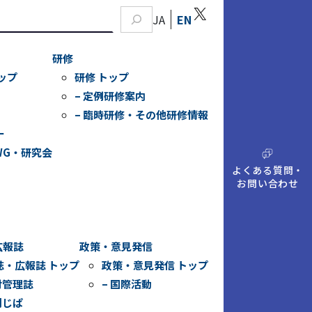
X
JA
EN
研修
ップ
研修 トップ
– 定例研修案内
– 臨時研修・その他研修情報
ー
WG・研究会
A
Q
よくある質問・
お問い合わせ
広報誌
政策・意見発信
誌・広報誌 トップ
政策・意見発信 トップ
財管理誌
– 国際活動
刊じぱ