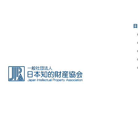
Skip
to
the
日
content