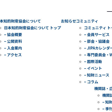
検
索
本知的財産協会について
お知らせ
コミュニティ
日本知的財産協会について トップ
コミュニティ ト
– 協会概要
– 会員サービス
– 公開資料
– 部会・協議会
– 入会案内
– JIPAカレンダ
– アクセス
– 専門委員会・
– 国際活動
– イベント
– 知財ニュース
– コラム
機関誌・
機関
– 知
– 季