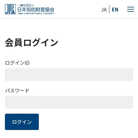
Skip
JA
EN
to
メ
the
ニ
content
ュ
ー
会員ログイン
ログインID
パスワード
ログイン