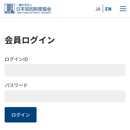
Skip
JA
EN
to
メ
the
ニ
content
ュ
ー
会員ログイン
ログインID
パスワード
ログイン