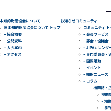
検
索
本知的財産協会について
お知らせ
コミュニティ
日本知的財産協会について トップ
コミュニティ ト
– 協会概要
– 会員サービス
– 公開資料
– 部会・協議会
– 入会案内
– JIPAカレンダ
– アクセス
– 専門委員会・
– 国際活動
– イベント
– 知財ニュース
– コラム
機関誌・
機関
– 知
– 季