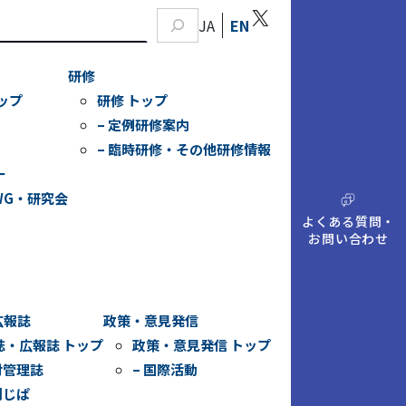
X
JA
EN
研修
ップ
研修 トップ
– 定例研修案内
– 臨時研修・その他研修情報
ー
WG・研究会
A
Q
よくある質問・
お問い合わせ
広報誌
政策・意見発信
誌・広報誌 トップ
政策・意見発信 トップ
財管理誌
– 国際活動
刊じぱ