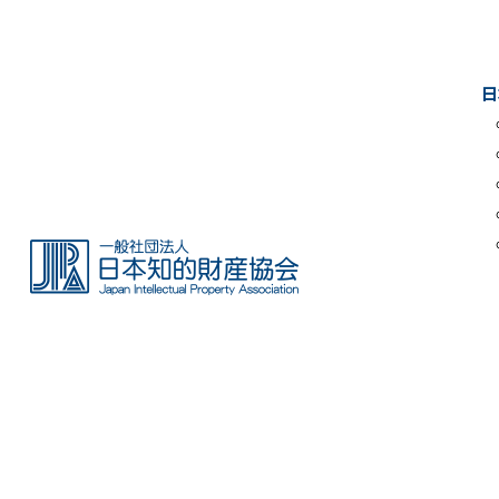
Skip
to
the
日
content