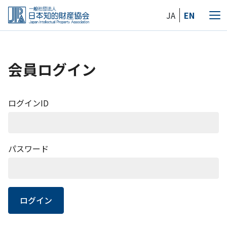
Skip
JA
EN
to
メ
the
ニ
content
ュ
ー
会員ログイン
ログインID
パスワード
ログイン