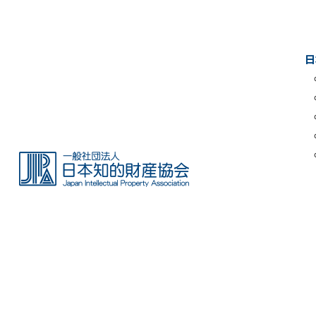
Skip
to
the
日
content