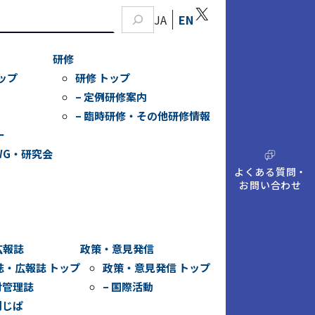
X
JA
EN
研修
ップ
研修 トップ
– 定例研修案内
– 臨時研修・その他研修情報
ー
WG・研究会
A
Q
よくある質問・
お問い合わせ
広報誌
政策・意見発信
誌・広報誌 トップ
政策・意見発信 トップ
財管理誌
– 国際活動
刊じぱ