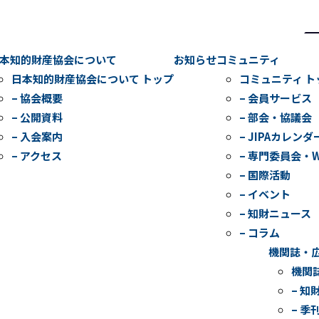
検
索
本知的財産協会について
お知らせ
コミュニティ
日本知的財産協会について トップ
コミュニティ ト
– 協会概要
– 会員サービス
– 公開資料
– 部会・協議会
– 入会案内
– JIPAカレンダ
– アクセス
– 専門委員会・
– 国際活動
– イベント
– 知財ニュース
– コラム
機関誌・
機関
– 知
– 季