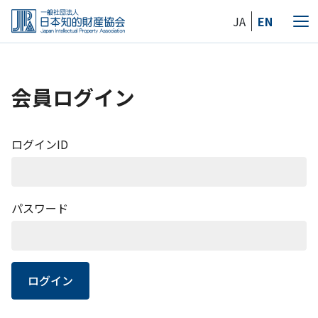
Skip
JA
EN
to
メ
the
ニ
content
ュ
ー
会員ログイン
ログインID
パスワード
ログイン