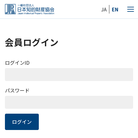
Skip
JA
EN
to
メ
the
ニ
content
ュ
ー
会員ログイン
ログインID
パスワード
ログイン