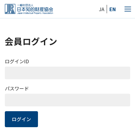
Skip
JA
EN
to
メ
the
ニ
content
ュ
ー
会員ログイン
ログインID
パスワード
ログイン