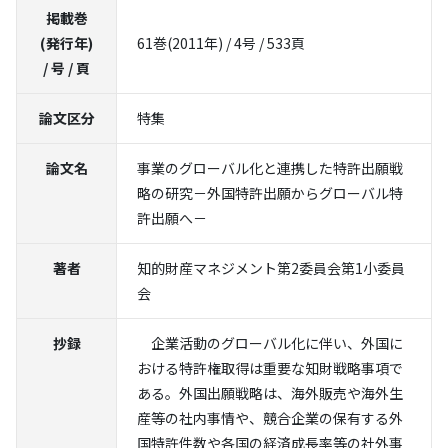
掲載巻
(発行年)
61巻(2011年) / 4号 / 533頁
/ 号 / 頁
論文区分
特集
論文名
事業のグローバル化と連携した特許出願戦
略の研究－外国特許出願からグローバル特
許出願へ－
著者
知的財産マネジメント第2委員会第1小委員
会
抄録
企業活動のグローバル化に伴い、外国に
おける特許権取得は重要な知財戦略事項で
ある。外国出願戦略は、海外販売や海外生
産等の社内事情や、競合企業の保有する外
国特許件数や各国の経済成長率等の社外事