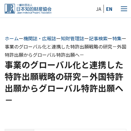
Skip
JA
EN
to
メ
the
ニ
content
ュ
ー
ホーム
ー
機関誌・広報誌
ー
知財管理誌
ー
記事検索
ー
特集
ー
事業のグローバル化と連携した特許出願戦略の研究－外国
特許出願からグローバル特許出願へ－
事業のグローバル化と連携した
特許出願戦略の研究－外国特許
出願からグローバル特許出願へ
－