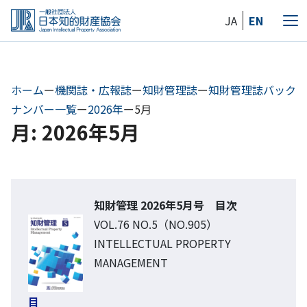
Skip
JA
EN
to
メ
the
ニ
content
ュ
ー
ホーム
ー
機関誌・広報誌
ー
知財管理誌
ー
知財管理誌バック
ナンバー一覧
ー
2026年
ー
5月
月: 2026年5月
知財管理 2026年5月号 目次
VOL.76 NO.5（NO.905）
INTELLECTUAL PROPERTY
MANAGEMENT
目