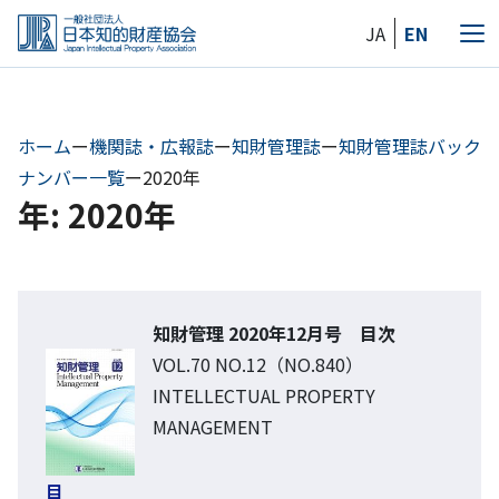
Skip
JA
EN
to
メ
the
ニ
content
ュ
ー
ホーム
ー
機関誌・広報誌
ー
知財管理誌
ー
知財管理誌バック
ナンバー一覧
ー
2020年
年: 2020年
知財管理 2020年12月号 目次
VOL.70 NO.12（NO.840）
INTELLECTUAL PROPERTY
MANAGEMENT
目