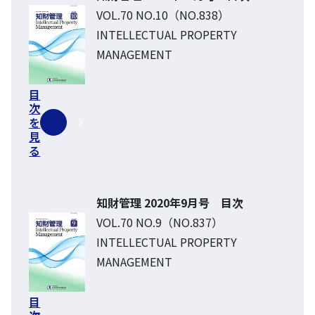
VOL.70 NO.10（NO.838）
INTELLECTUAL PROPERTY
MANAGEMENT
目
次
を
見
る
知財管理 2020年9月号 目次
VOL.70 NO.9（NO.837）
INTELLECTUAL PROPERTY
MANAGEMENT
目