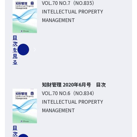
VOL.70 NO.7（NO.835）
INTELLECTUAL PROPERTY
MANAGEMENT
目
次
を
見
る
知財管理 2020年6月号 目次
VOL.70 NO.6（NO.834）
INTELLECTUAL PROPERTY
MANAGEMENT
目
次