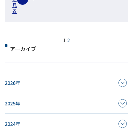
見
る
次
ペ
1
2
へ
アーカイブ
ー
ジ
ネ
2026年
ー
シ
2025年
ョ
2024年
ン