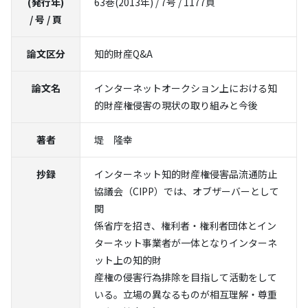
(発行年)
63巻(2013年) / 7号 / 1177頁
/ 号 / 頁
論文区分
知的財産Q&A
論文名
インターネットオークション上における知
的財産権侵害の現状の取り組みと今後
著者
堤 隆幸
抄録
インターネット知的財産権侵害品流通防止
協議会（CIPP）では、オブザーバーとして
関
係省庁を招き、権利者・権利者団体とイン
ターネット事業者が一体となりインターネ
ット上の知的財
産権の侵害行為排除を目指して活動をして
いる。立場の異なるものが相互理解・尊重