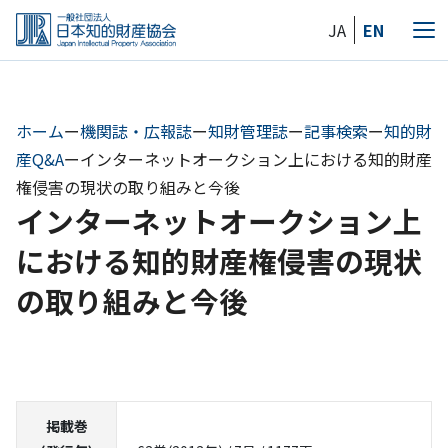
Skip
JA
EN
to
メ
the
ニ
content
ュ
ー
ホーム
ー
機関誌・広報誌
ー
知財管理誌
ー
記事検索
ー
知的財
産Q&A
ー
インターネットオークション上における知的財産
権侵害の現状の取り組みと今後
インターネットオークション上
における知的財産権侵害の現状
の取り組みと今後
掲載巻