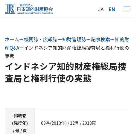
Skip
JA
EN
to
メ
the
ニ
content
ュ
ー
ホーム
ー
機関誌・広報誌
ー
知財管理誌
ー
記事検索
ー
知的財
産Q&A
ー
インドネシア知的財産権総局捜査局と権利行使の
実態
インドネシア知的財産権総局捜
査局と権利行使の実態
掲載巻
(発行年)
63巻(2013年) / 12号 / 2013頁
/ 号 / 頁