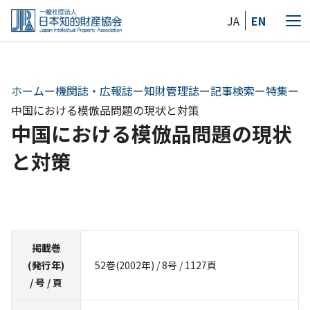
Skip
JA
EN
to
メ
the
ニ
content
ュ
ー
ホーム
ー
機関誌・広報誌
ー
知財管理誌
ー
記事検索
ー
特集
ー
中国における模倣品問題の現状と対策
中国における模倣品問題の現状
と対策
掲載巻
(発行年)
52巻(2002年) / 8号 / 1127頁
/ 号 / 頁