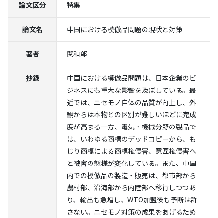
論文区分
特集
論文名
中国における模倣品問題の現状と対策
著者
関和郎
抄録
中国における模倣品問題は、日本企業のビ
ジネスにも重大な影響を及ぼしている。最
近では、ニセモノ自体の品質が向上し、外
観からは本物との区別が難しいほどに完成
度が高まる一方、電気・機械分野の製品で
は、いわゆる商標のデッドコピーから、も
じり商標による商標権侵害、意匠権侵害へ
と被害の態様が変化している。また、中国
内での模倣品の製造・販売は、都市部から
農村部、沿海部から内陸部へ移行しつつあ
り、輸出も急増し、WTO加盟後も予断は許
さない。ニセモノ対策の成果をあげるため