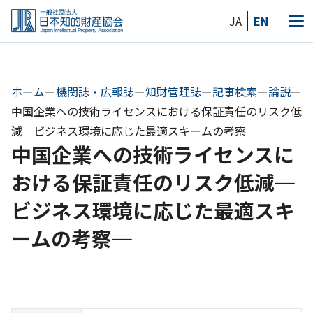
Skip
JA
EN
to
メ
the
ニ
content
ュ
ー
ホーム
ー
機関誌・広報誌
ー
知財管理誌
ー
記事検索
ー
論説
ー
中国企業への技術ライセンスにおける保証責任のリスク低
減─ビジネス環境に応じた最適スキームの考察─
中国企業への技術ライセンスに
おける保証責任のリスク低減─
ビジネス環境に応じた最適スキ
ームの考察─