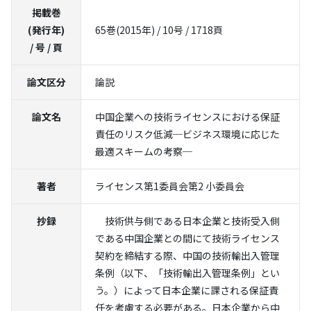
掲載巻
(発行年)
65巻(2015年) / 10号 / 1718頁
/ 号 / 頁
論文区分
論説
論文名
中国企業への技術ライセンスにおける保証
責任のリスク低減─ビジネス環境に応じた
最適スキームの考察─
著者
ライセンス第1委員会第2 小委員会
抄録
技術供与側である日本企業と技術受入側
である中国企業との間にて技術ライセンス
契約を締結する際、中国の技術輸出入管理
条例（以下、「技術輸出入管理条例」とい
う。）によって日本企業に課される保証責
任を考慮する必要がある。日本企業から中