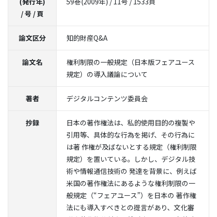
(発行年)
59巻(2009年) / 11号 / 1533頁
/ 号 / 頁
論文区分
知的財産Q&A
論文名
権利制限の一般規定（日本版フェアユース
規定）の導入議論について
著者
デジタルコンテンツ委員会
抄録
日本の著作権法は、私的使用目的の複製や
引用等、具体的な行為を掲げ、その行為に
は著 作権が及ばないとする規定（権利制限
規定）を置いている。しかし、デジタル技
術や情報通信技術の 発達を背景に、例えば
米国の著作権法にあるような権利制限の一
般規定（“フェアユース”）を日本の 著作権
法にも導入すべきとの提言があり、文化審