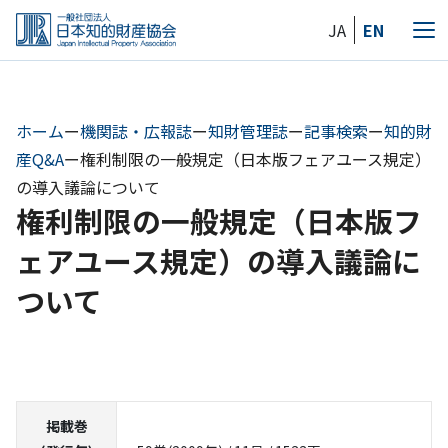
Skip
JA
EN
to
メ
the
ニ
content
ュ
ー
ホーム
ー
機関誌・広報誌
ー
知財管理誌
ー
記事検索
ー
知的財
産Q&A
ー
権利制限の一般規定（日本版フェアユース規定）
の導入議論について
権利制限の一般規定（日本版フ
ェアユース規定）の導入議論に
ついて
掲載巻