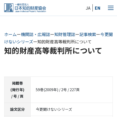
Skip
JA
EN
to
メ
the
ニ
content
ュ
ー
ホーム
ー
機関誌・広報誌
ー
知財管理誌
ー
記事検索
ー
今更聞
けないシリーズ
ー
知的財産高等裁判所について
知的財産高等裁判所について
掲載巻
(発行年)
59巻(2009年) / 2号 / 227頁
/ 号 / 頁
論文区分
今更聞けないシリーズ