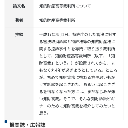
論文名
知的財産高等裁判所について
著者
知的財産高等裁判所
抄録
平成17年4月1日、特許庁のした審決に対す
る審決取消訴訟と特許権等の知的財産権に
関する控訴事件とを専門に取り扱う裁判所
として、知的財産高等裁判所（以下、「知
財高裁」という。）が設置されてから、ま
もなく丸4年が過ぎようとしている。ところ
が、初めて知財実務に携わる方や思いもか
けず訴訟を起こされた、あるいは起こさざ
るを得なくなった方には、まだなじみが薄
い知財高裁。そこで、そんな知財訴訟ビギ
ナーのために知財高裁を紹介してみたいと
思う。
機関誌・広報誌