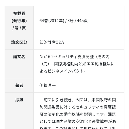
掲載巻
(発行年)
64巻(2014年) / 3号 / 445頁
/ 号 / 頁
論文区分
知的財産Q&A
論文名
No.169 セキュリティ真贋認証（その2）
（完） -国際規格動向と米国国防授権法に
よるビジネスインパクト-
著者
伊賀洋一
抄録
前回に引き続き、今回は、米国政府の国
防関連製品に対するセキュリティの真贋認
証の法制化の動向以降を説明します。課題
としては国内産業の空洞化と産業障壁があ
ります。この対策として現在行われている