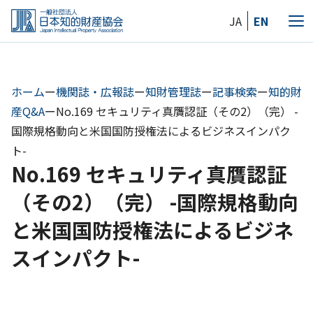
Skip
JA
EN
to
メ
the
ニ
content
ュ
ー
ホーム
ー
機関誌・広報誌
ー
知財管理誌
ー
記事検索
ー
知的財
産Q&A
ー
No.169 セキュリティ真贋認証（その2）（完） -
国際規格動向と米国国防授権法によるビジネスインパク
ト-
No.169 セキュリティ真贋認証
（その2）（完） -国際規格動向
と米国国防授権法によるビジネ
スインパクト-