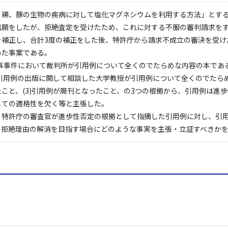
、鶏、豚の生物の疾病に対して塩化マグネシウムを利用する方法」とす
出願をしたが、拒絶査定を受けたため、これに対する不服の審判請求を
を補正し、合計3度の補正をした後、特許庁から請求不成立の審決を受け
めた事案である。
刑事事件において裁判所が引用例について全くのでたらめな内容の本であ
が引用例の出版に関して相談した大学教授が引用例について全くのでたら
こと、(3)引用例が廃刊となったこと、の3つの根拠から、引用例は進
しての適格性を欠く等と主張した。
特許庁の審査官が進歩性否定の根拠として指摘した引用例に対し、引
て拒絶理由の解消を目指す場合にどのような事実を主張・立証すべきか