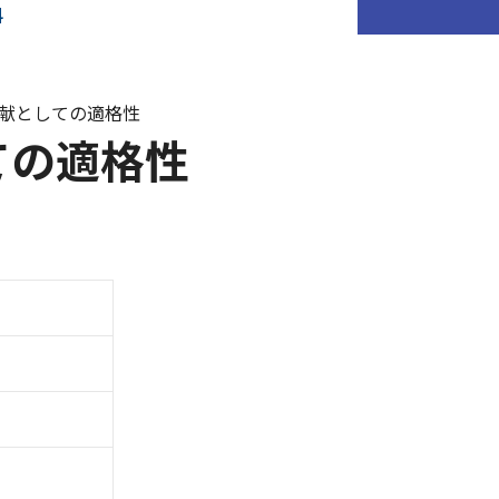
料
用文献としての適格性
ての適格性