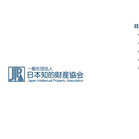
Skip
to
the
日
content