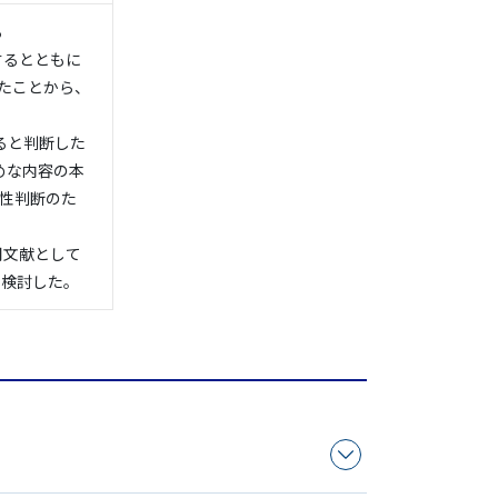
る
するとともに
たことから、
ると判断した
めな内容の本
歩性判断のた
用文献として
を検討した。