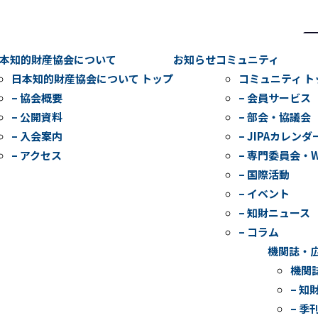
検
索
本知的財産協会について
お知らせ
コミュニティ
日本知的財産協会について トップ
コミュニティ ト
– 協会概要
– 会員サービス
– 公開資料
– 部会・協議会
– 入会案内
– JIPAカレンダ
– アクセス
– 専門委員会・
– 国際活動
– イベント
– 知財ニュース
– コラム
機関誌・
機関
– 知
– 季