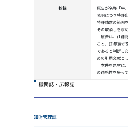
抄録
原告が名称「牛
発明につき特許
特許請求の範囲
その取消しを求
原告は、(1)
こと、(2)原告
であると判断した
めの引用文献と
本件を題材に、
の適格性を争っ
機関誌・広報誌
知財管理誌