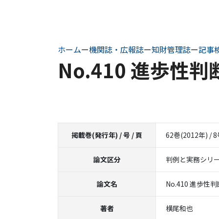
ホーム
ー
機関誌・広報誌
ー
知財管理誌
ー
記事
No.410 進歩
掲載巻(発行年) / 号 / 頁
62巻(2012年) / 8
論文区分
判例と実務シリ
論文名
No.410 進
著者
横尾和也