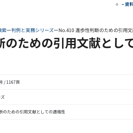
– 資
検索
ー
判例と実務シリーズ
ー
No.410 進歩性判断のための引
性判断のための引用文献とし
号 / 1167頁
ーズ
歩性判断のための引用文献としての適格性