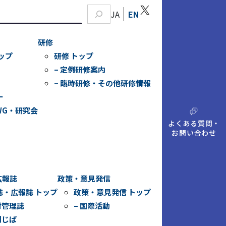
X
JA
EN
研修
ップ
研修 トップ
– 定例研修案内
– 臨時研修・その他研修情報
ー
WG・研究会
A
Q
よくある質問・
お問い合わせ
広報誌
政策・意見発信
誌・広報誌 トップ
政策・意見発信 トップ
財管理誌
– 国際活動
刊じぱ