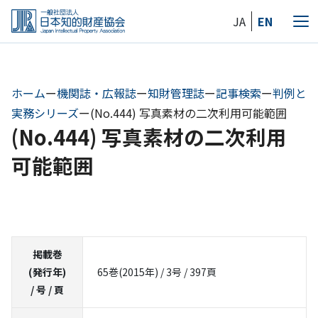
Skip
JA
EN
to
メ
the
ニ
content
ュ
ー
ホーム
ー
機関誌・広報誌
ー
知財管理誌
ー
記事検索
ー
判例と
実務シリーズ
ー
(No.444) 写真素材の二次利用可能範囲
(No.444) 写真素材の二次利用
可能範囲
掲載巻
(発行年)
65巻(2015年) / 3号 / 397頁
/ 号 / 頁