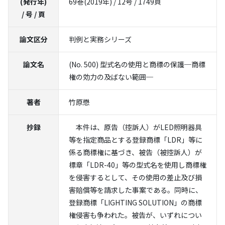
(発行年)
69巻(2019年) / 12号 / 1749頁
/ 号 / 頁
論文区分
判例と実務シリーズ
論文名
(No. 500) 型式名の使用と商標の保護─商標
権の効力の及ばない範囲─
著者
竹原懋
抄録
本件は、原告（控訴人）がLED照明器具
等を指定商品とする登録商標「LDR」等に
係る商標権に基づき、被告（被控訴人）が
標章「LDR-40」等の型式名を使用し商標権
を侵害するとして、その使用の差止及び損
害賠償等を請求した事案である。同時に、
登録商標「LIGHTING SOLUTION」の商標
権侵害も争われた。被告が、いずれについ