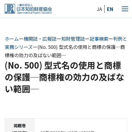
Skip
JA
EN
to
メ
the
ニ
content
ュ
ー
ホーム
ー
機関誌・広報誌
ー
知財管理誌
ー
記事検索
ー
判例と
実務シリーズ
ー
(No. 500) 型式名の使用と商標の保護─商
標権の効力の及ばない範囲─
(No. 500) 型式名の使用と商標
の保護─商標権の効力の及ばな
い範囲─
掲載巻