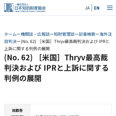
Skip
JA
EN
to
メ
the
ニ
content
ュ
ー
ホーム
ー
機関誌・広報誌
ー
知財管理誌
ー
記事検索
ー
海外注
目判決
ー
(No. 62) ［米国］Thryv最高裁判決および IPRと
上訴に関する判例の展開
(No. 62) ［米国］Thryv最高裁
判決および IPRと上訴に関する
判例の展開
掲載巻