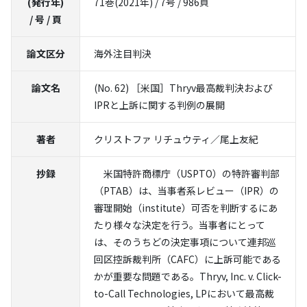
(発行年)
71巻(2021年) / 7号 / 986頁
/ 号 / 頁
論文区分
海外注目判決
論文名
(No. 62) ［米国］Thryv最高裁判決および
IPRと上訴に関する判例の展開
著者
クリストファ リチュウティ／尾上友紀
抄録
米国特許商標庁（USPTO）の特許審判部
（PTAB）は、当事者系レビュー（IPR）の
審理開始（institute）可否を判断するにあ
たり様々な決定を行う。当事者にとって
は、そのうちどの決定事項について連邦巡
回区控訴裁判所（CAFC）に上訴可能である
かが重要な問題である。Thryv, Inc. v. Click-
to-Call Technologies, LPにおいて最高裁